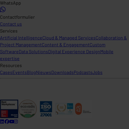
WhatsApp
Contactformulier
Contact us
Services
Artificial Intelligence
Cloud & Managed Services
Collaboration &
Project Management
Content & Engagement
Custom
Software
Data Solutions
Digital Experience Design
Mobile
expertise
Resources
Cases
Events
Blog
Nieuws
Downloads
Podcasts
Jobs