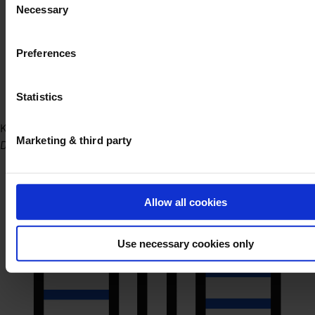
Necessary
Selection
Preferences
Statistics
Kantoor Gent
Marketing & third party
Dublinstraat 31/010 9000 Gent
Allow all cookies
Use necessary cookies only