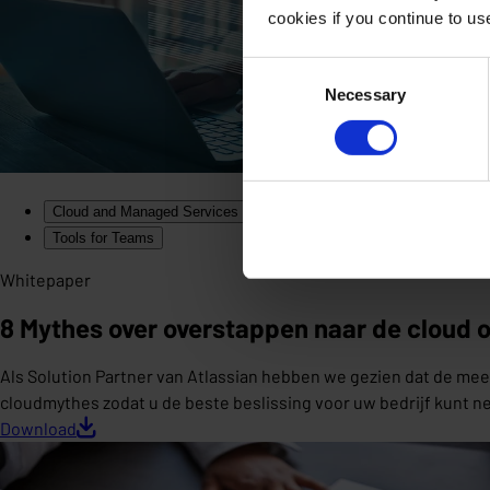
cookies if you continue to u
Consent
Necessary
Selection
Cloud and Managed Services
Tools for Teams
Whitepaper
8 Mythes over overstappen naar de cloud 
Als Solution Partner van Atlassian hebben we gezien dat de meest
cloudmythes zodat u de beste beslissing voor uw bedrijf kunt 
Download