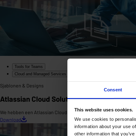
Tools for Teams
Cloud and Managed Services
Sjablonen & Designs
Consent
Atlassian Cloud Solution Chart
This website uses cookies.
We hebben een Atlassian Cloud Solution beslissingstabel gemaak
We use cookies to personalis
Download
information about your use of
other information that you’ve