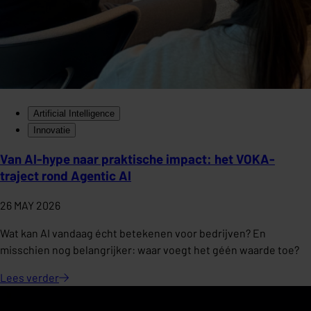
Artificial Intelligence
Innovatie
Van AI-hype naar praktische impact: het VOKA-
traject rond Agentic AI
26 MAY 2026
Wat kan AI vandaag écht betekenen voor bedrijven? En
misschien nog belangrijker: waar voegt het géén waarde toe?
Lees
verder