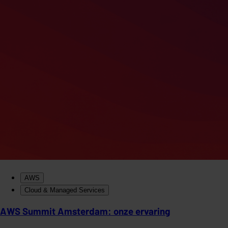
AWS
Cloud & Managed Services
AWS Summit Amsterdam: onze ervaring