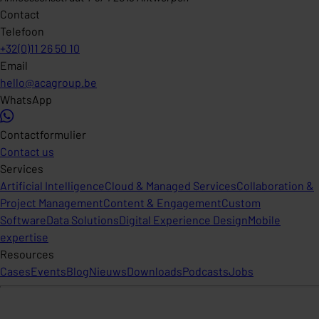
Contact
Telefoon
+32(0)11 26 50 10
Email
hello@acagroup.be
WhatsApp
Contactformulier
Contact us
Services
Artificial Intelligence
Cloud & Managed Services
Collaboration &
Project Management
Content & Engagement
Custom
Software
Data Solutions
Digital Experience Design
Mobile
expertise
Resources
Cases
Events
Blog
Nieuws
Downloads
Podcasts
Jobs