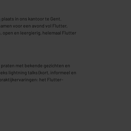
p
plaats in ons kantoor te Gent.
samen voor een avond vol Flutter,
, open en leergierig, helemaal Flutter
te praten met bekende gezichten en
ks lightning talks (kort, informeel en
praktijkervaringen: het Flutter-