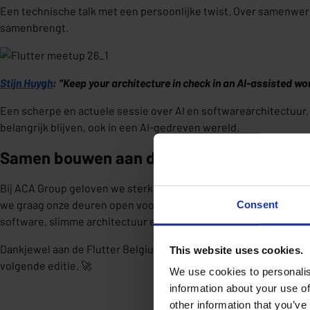
Een technische talk met een persoonlijke twist. Over samenwe
samenbrengt.
Stijn Huygh
: “Keep your architecture in check in an AI-assisted wo
Een scherpe en actuele sessie over AI en softwarearchitectuu
belangrijk blijven, ook in een AI-gedreven wereld.
Samen bouwen aan de Flutter community
Bij ACA Group geloven we sterk in het bouwen en ondersteune
we graag onze deuren open voor deze meetups. Ze passen perfec
Consent
software, slimme architectuur en continu leren.
Dankjewel aan de Flutter Belgium community, de sprekers en ied
This website uses cookies.
volgende editie. 🚀
We use cookies to personalis
information about your use of
other information that you’ve