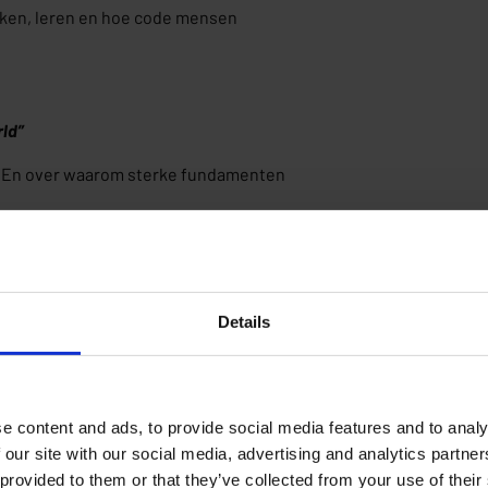
rken, leren en hoe code mensen
rld”
r. En over waarom sterke fundamenten
n van tech communities. Daarom zetten
t bij onze missie: groeien door sterke
Details
ereen die erbij was in Gent! Op naar de
e content and ads, to provide social media features and to analy
 our site with our social media, advertising and analytics partn
 provided to them or that they’ve collected from your use of their