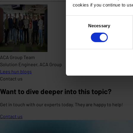
cookies if you continue to u
Consent
Necessary
Selection
ACA Group Team
Solution Engineer, ACA Group
Lees hun blogs
Contact us
Want to dive deeper into this topic?
Get in touch with our experts today. They are happy to help!
Contact us