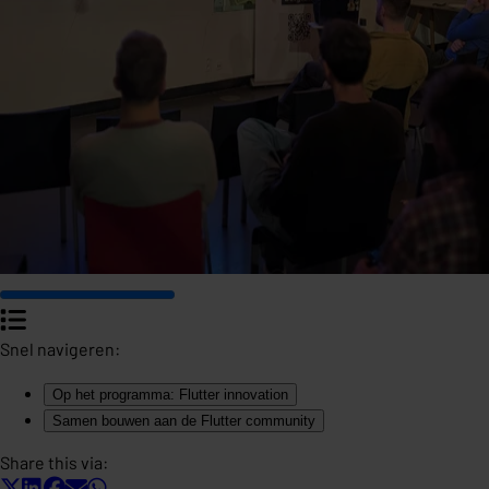
Snel navigeren:
Op het programma: Flutter innovation
Samen bouwen aan de Flutter community
Share this via: