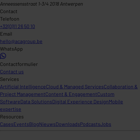
Anneessensstraat 1-3/4 2018 Antwerpen
Contact
Telefoon
+32(0)11 26 50 10
Email
hello@acagroup.be
WhatsApp
Contactformulier
Contact us
Services
Artificial Intelligence
Cloud & Managed Services
Collaboration &
Project Management
Content & Engagement
Custom
Software
Data Solutions
Digital Experience Design
Mobile
expertise
Resources
Cases
Events
Blog
Nieuws
Downloads
Podcasts
Jobs