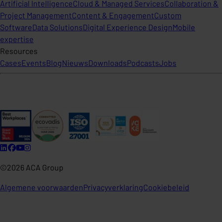
Artificial Intelligence
Cloud & Managed Services
Collaboration &
Project Management
Content & Engagement
Custom
Software
Data Solutions
Digital Experience Design
Mobile
expertise
Resources
Cases
Events
Blog
Nieuws
Downloads
Podcasts
Jobs
©2026 ACA Group
Algemene voorwaarden
Privacyverklaring
Cookiebeleid