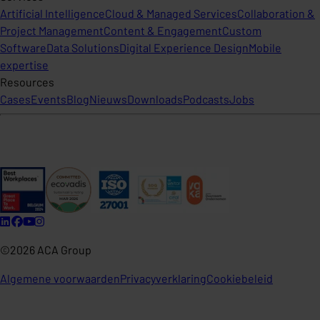
Artificial Intelligence
Cloud & Managed Services
Collaboration &
Project Management
Content & Engagement
Custom
Software
Data Solutions
Digital Experience Design
Mobile
expertise
Resources
Cases
Events
Blog
Nieuws
Downloads
Podcasts
Jobs
©2026 ACA Group
Algemene voorwaarden
Privacyverklaring
Cookiebeleid