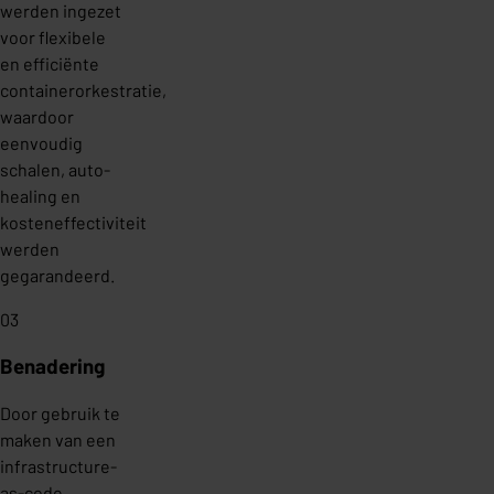
werden ingezet
voor flexibele
en efficiënte
containerorkestratie,
waardoor
eenvoudig
schalen, auto-
healing en
kosteneffectiviteit
werden
gegarandeerd.
03
Benadering
Door gebruik te
maken van een
infrastructure-
as-code