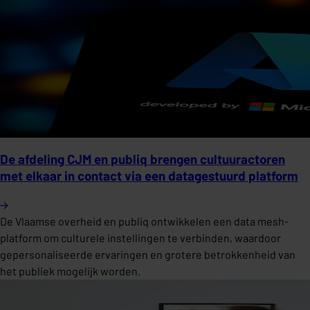
De afdeling CJM en publiq brengen cultuuractoren
met elkaar in contact via een datagestuurd platform
De Vlaamse overheid en publiq ontwikkelen een data mesh-
platform om culturele instellingen te verbinden, waardoor
gepersonaliseerde ervaringen en grotere betrokkenheid van
het publiek mogelijk worden.