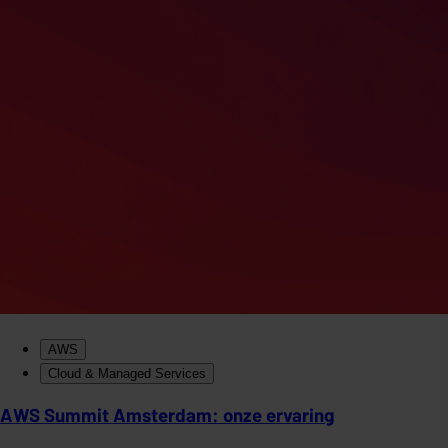
AWS
Cloud & Managed Services
AWS Summit Amsterdam: onze ervaring