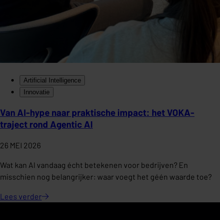
Artificial Intelligence
Innovatie
Van AI-hype naar praktische impact: het VOKA-
traject rond Agentic AI
26 MEI 2026
Wat kan AI vandaag écht betekenen voor bedrijven? En
misschien nog belangrijker: waar voegt het géén waarde toe?
Lees
verder