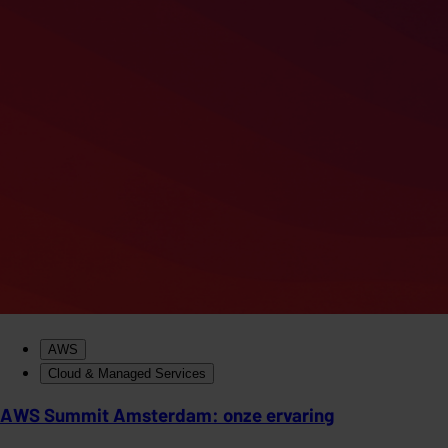
AWS
Cloud & Managed Services
AWS Summit Amsterdam: onze ervaring