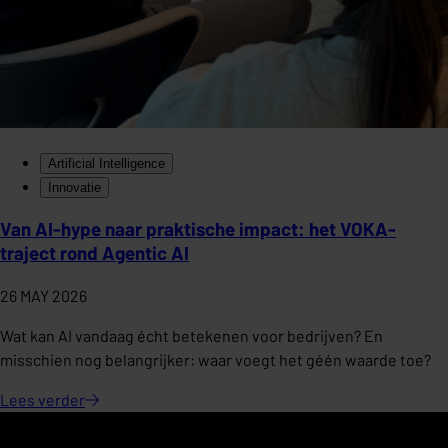
Artificial Intelligence
Innovatie
Van AI-hype naar praktische impact: het VOKA-
traject rond Agentic AI
26 MAY 2026
Wat kan AI vandaag écht betekenen voor bedrijven? En
misschien nog belangrijker: waar voegt het géén waarde toe?
Lees
verder