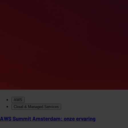
AWS
Cloud & Managed Services
AWS Summit Amsterdam: onze ervaring