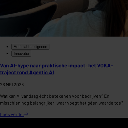
Artificial Intelligence
Innovatie
Van AI-hype naar praktische impact: het VOKA-
traject rond Agentic AI
26 MEI 2026
Wat kan AI vandaag écht betekenen voor bedrijven? En
misschien nog belangrijker: waar voegt het géén waarde toe?
Lees
verder