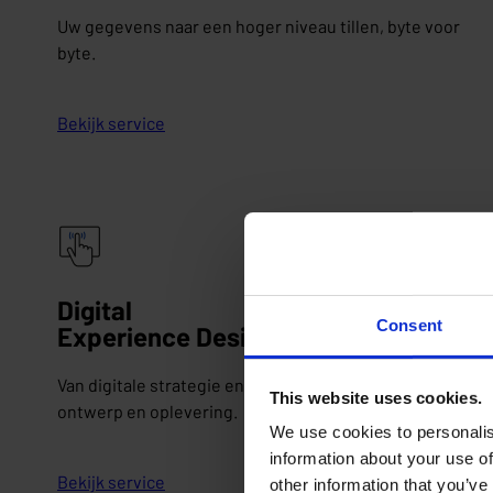
Uw gegevens naar een hoger niveau tillen, byte voor
byte.
Bekijk service
Digital
Consent
Experience Design
Van digitale strategie en productdefinitie tot UX/UI-
This website uses cookies.
ontwerp en oplevering.
We use cookies to personalis
information about your use of
Bekijk service
other information that you’ve