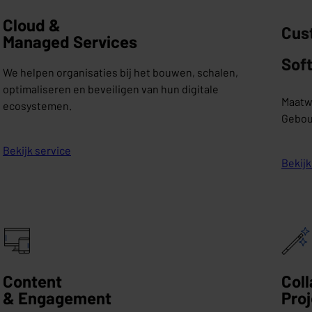
Cloud &
Cus
Managed Services
Sof
We helpen organisaties bij het bouwen, schalen,
optimaliseren en beveiligen van hun digitale
Maatwe
ecosystemen.
Gebou
Bekijk service
Bekijk
Content
Coll
& Engagement
Pro