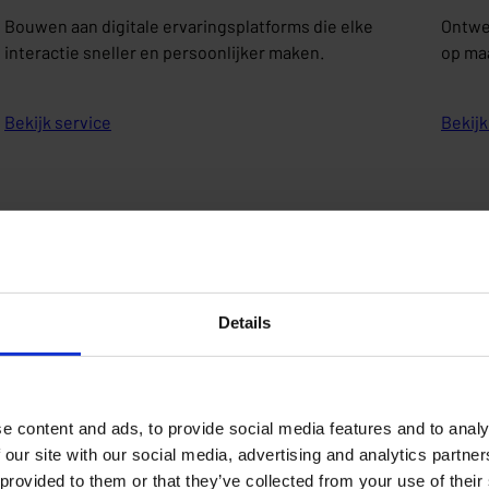
Bouwen aan digitale ervaringsplatforms die elke
Ontwer
interactie sneller en persoonlijker maken.
op maa
Bekijk service
Bekijk
Mobile
Details
Expertise
Mobiele oplossingen die de productiviteit verhogen en
de klantervaring verbeteren.
e content and ads, to provide social media features and to analy
 our site with our social media, advertising and analytics partn
Bekijk service
 provided to them or that they’ve collected from your use of their