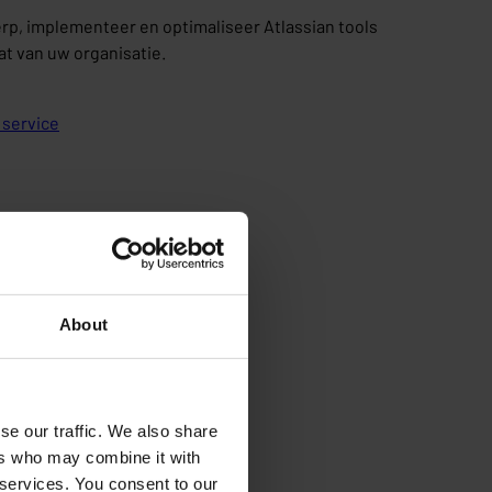
p, implementeer en optimaliseer Atlassian tools
t van uw organisatie.
 service
About
se our traffic. We also share
ers who may combine it with
 services. You consent to our