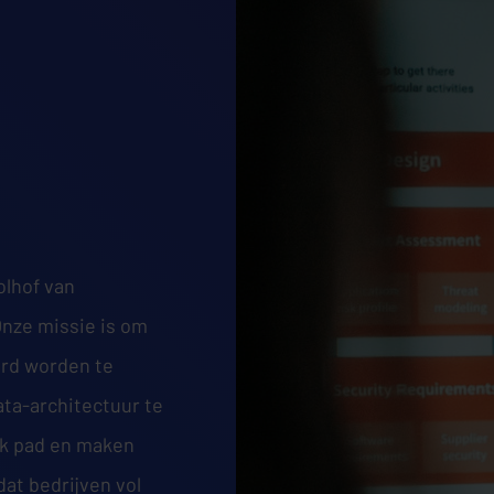
olhof van
nze missie is om
urd worden te
ta-architectuur te
jk pad en maken
dat bedrijven vol