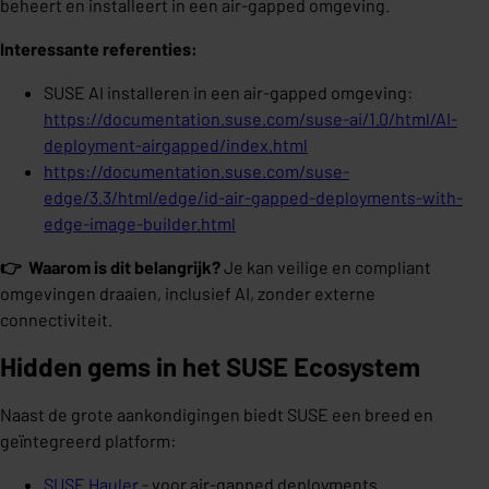
beheert en installeert in een air-gapped omgeving.
Interessante referenties:
SUSE AI installeren in een air-gapped omgeving:
https://documentation.suse.com/suse-ai/1.0/html/AI-
deployment-airgapped/index.html
https://documentation.suse.com/suse-
edge/3.3/html/edge/id-air-gapped-deployments-with-
edge-image-builder.html
👉 Waarom is dit belangrijk?
Je kan veilige en compliant
omgevingen draaien, inclusief AI, zonder externe
connectiviteit.
Hidden gems in het SUSE Ecosystem
Naast de grote aankondigingen biedt SUSE een breed en
geïntegreerd platform:
SUSE Hauler
- voor air-gapped deployments