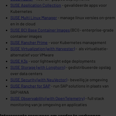
SUSE Application Collection
- gevalideerde apps voor
Kubernetes
SUSE Multi Linux Manager
- manage linux versies on-prem
en in de cloud
SUSE BCI Base Container Images
(BCI) - enterprise-grade
container images
SUSE Rancher Prime
- voor Kubernetes management
SUSE Virtualization (with Harvester)
- als virtualisatie-
alternatief voor VMware
SUSE K3s
- voor lightweight edge deployments
SUSE Storage (with Longhorn)
- gedistribueerde opslag
over data centers
SUSE Security (with NeuVector)
- beveilig je omgeving
SUSE Rancher for SAP
- run SAP solutions in plaats van
SAP HANA
SUSE Observability (with OpenTelemetry)
- full stack
monitoring van je omgeving en applicaties
Interessante resources om verder te verkennen