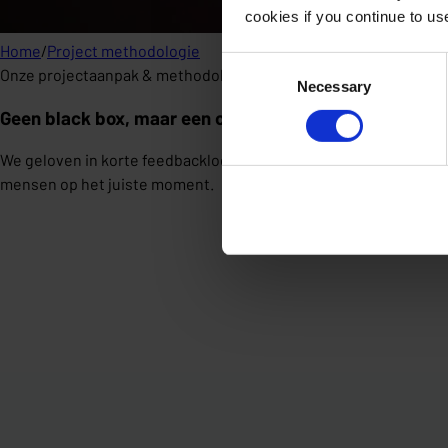
cookies if you continue to u
Home
/
Project methodologie
Consent
Onze projectaanpak & methodologie
Necessary
Selection
Geen black box, maar een open werkwijze.
We geloven in korte feedbackloops, gedeeld ownership en trans
mensen op het juiste moment.