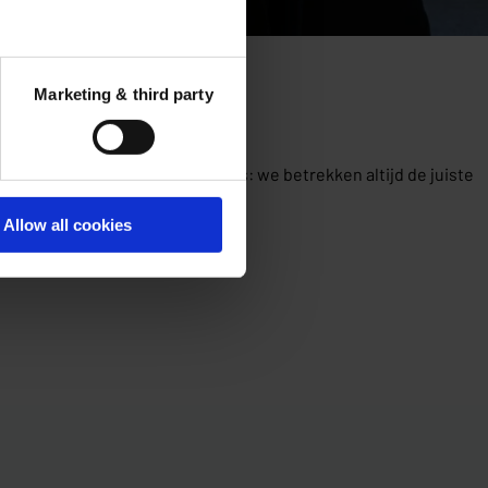
Marketing & third party
X-experts tot technische leads: we betrekken altijd de juiste
Allow all cookies