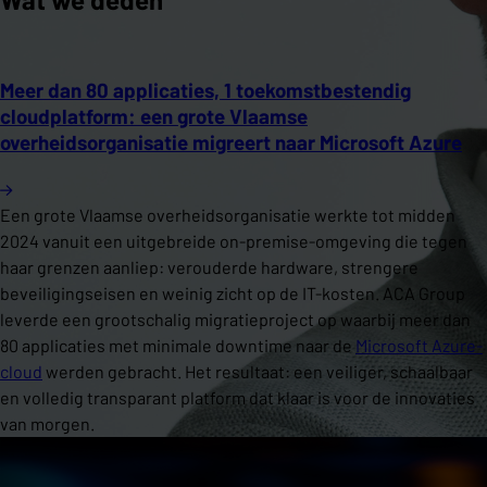
Meer dan 80 applicaties, 1 toekomstbestendig
cloudplatform: een grote Vlaamse
overheidsorganisatie migreert naar Microsoft Azure
Een grote Vlaamse overheidsorganisatie werkte tot midden
2024 vanuit een uitgebreide on-premise-omgeving die tegen
haar grenzen aanliep: verouderde hardware, strengere
beveiligingseisen en weinig zicht op de IT-kosten. ACA Group
leverde een grootschalig migratieproject op waarbij meer dan
80 applicaties met minimale downtime naar de
Microsoft Azure-
cloud
werden gebracht. Het resultaat: een veiliger, schaalbaar
en volledig transparant platform dat klaar is voor de innovaties
van morgen.