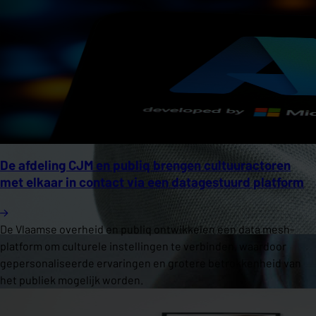
De afdeling CJM en publiq brengen cultuuractoren
met elkaar in contact via een datagestuurd platform
De Vlaamse overheid en publiq ontwikkelen een data mesh-
platform om culturele instellingen te verbinden, waardoor
gepersonaliseerde ervaringen en grotere betrokkenheid van
het publiek mogelijk worden.