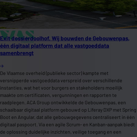
Exit dossierdoolhof. Wij bouwden de Gebouwenpas,
één digitaal platform dat alle vastgoeddata
samenbrengt
De Vlaamse overheid (publieke sector) kampte met
versnipperde vastgoeddata verspreid over verschillende
instanties, wat het voor burgers en stakeholders moeilijk
maakte om certificaten, vergunningen en rapporten te
raadplegen. ACA Group ontwikkelde de Gebouwenpas, een
schaalbaar digitaal platform gebouwd op Liferay DXP met Spring
Boot en Angular, dat alle gebouwgegevens centraliseert in één
digitaal paspoort. Via een agile Scrum- en Kanban-aanpak biedt
de oplossing duidelijke inzichten, veilige toegang en een