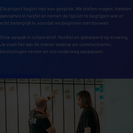
Elk project begint met een gesprek. We stellen vragen, trekken
aannames in twijfel en nemen de tijd om te begrijpen wat er
echt belangrijk is ,voordat we beginnen met bouwen.
Onze aanpak is coöperatief, flexibel en gebaseerd op ervaring.
Je voelt het aan de manier waarop we communiceren,
beslissingen nemen en ons onderweg aanpassen.
Onze methodologie