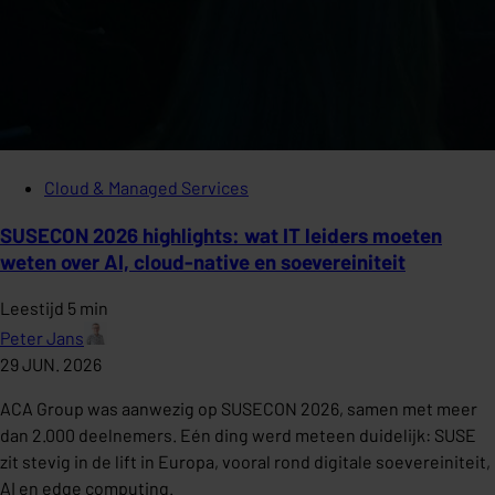
Cloud & Managed Services
SUSECON 2026 highlights: wat IT leiders moeten
weten over AI, cloud-native en soevereiniteit
Leestijd 5 min
Peter Jans
29 JUN. 2026
ACA Group was aanwezig op SUSECON 2026, samen met meer
dan 2.000 deelnemers. Eén ding werd meteen duidelijk: SUSE
zit stevig in de lift in Europa, vooral rond digitale soevereiniteit,
AI en edge computing.