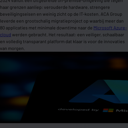
2024 vanuit een uitgebreide on-premise-omgeving die tegen
haar grenzen aanliep: verouderde hardware, strengere
beveiligingseisen en weinig zicht op de IT-kosten. ACA Group
leverde een grootschalig migratieproject op waarbij meer dan
80 applicaties met minimale downtime naar de
Microsoft Azure-
cloud
werden gebracht. Het resultaat: een veiliger, schaalbaar
en volledig transparant platform dat klaar is voor de innovaties
van morgen.