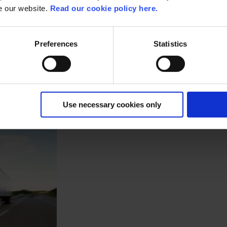
se our website.
Read our cookie policy here.
oor vrachtwagens en bedrijfsvoertuigen in Europa, had moeite 
amen met ACA Group aan de implementatie van een AI-gestuurde 
Preferences
Statistics
last, verbeterde de nauwkeurigheid van de gegevens en versnel
Use necessary cookies only