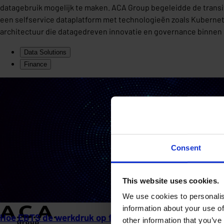
datagebruik mogelijk te maken. ACA Group begeleidde de transi
een selfservice dataplatform met technologieën zoals Kuberne
architectuur die datagedreven innovatie en governance binnen d
Data Solutions
Finance
Consent
This website uses cookies.
We use cookies to personalis
information about your use of
Hoe EBTS de werkdruk op facturen met 25% verlaagt 
other information that you’ve