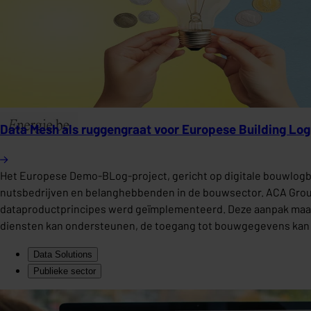
Data Mesh als ruggengraat voor Europese Building Lo
Het Europese Demo-BLog-project, gericht op digitale bouwlog
nutsbedrijven en belanghebbenden in de bouwsector. ACA Group
dataproductprincipes werd geïmplementeerd. Deze aanpak maakt
diensten kan ondersteunen, de toegang tot bouwgegevens kan v
Data Solutions
Publieke sector