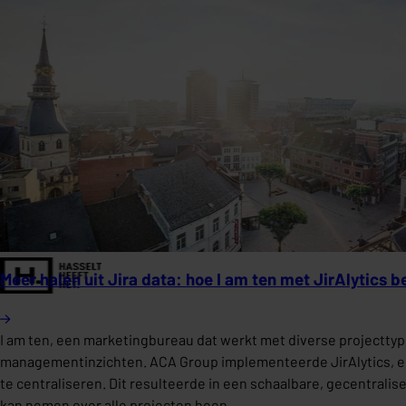
Meer halen uit Jira data: hoe I am ten met JirAlytics be
I am ten, een marketingbureau dat werkt met diverse projecttyp
managementinzichten. ACA Group implementeerde JirAlytics, een 
te centraliseren. Dit resulteerde in een schaalbare, gecentra
kan nemen over alle projecten heen.