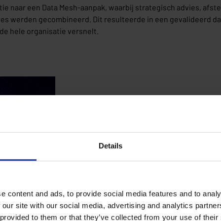
tie naar een Data Mesh-aanpak, waarbij strategisch advies, af
tes werden gecombineerd. Dit resulteerde in een gevalideerd 
e hele organisatie versnelt.
Details
e content and ads, to provide social media features and to analy
 our site with our social media, advertising and analytics partn
met AI
 provided to them or that they’ve collected from your use of their