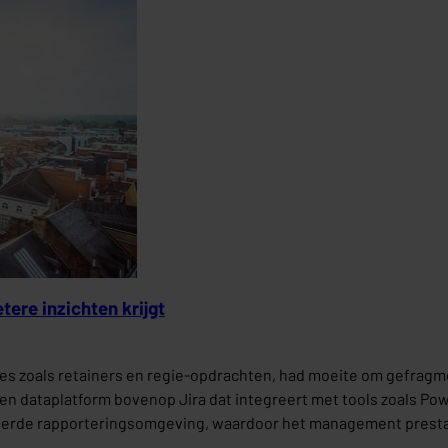
tere inzichten krijgt
es zoals retainers en regie-opdrachten, had moeite om gefragme
dataplatform bovenop Jira dat integreert met tools zoals Power
liseerde rapporteringsomgeving, waardoor het management presta