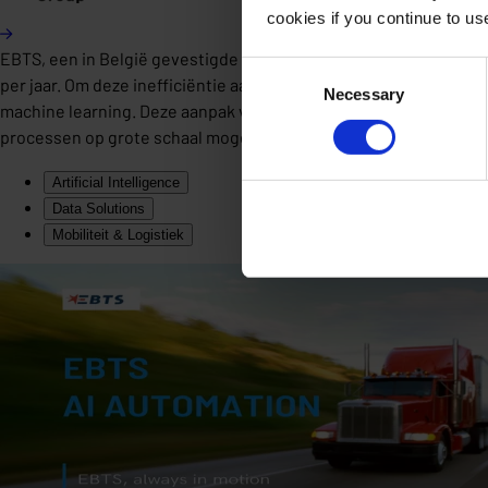
cookies if you continue to u
EBTS, een in België gevestigde aanbieder van 24/7 pechhulp v
Consent
per jaar. Om deze inefficiëntie aan te pakken, werkte EBTS s
Necessary
Selection
machine learning. Deze aanpak verminderde de handmatige werk
processen op grote schaal mogelijk werden.
Artificial Intelligence
Data Solutions
Mobiliteit & Logistiek