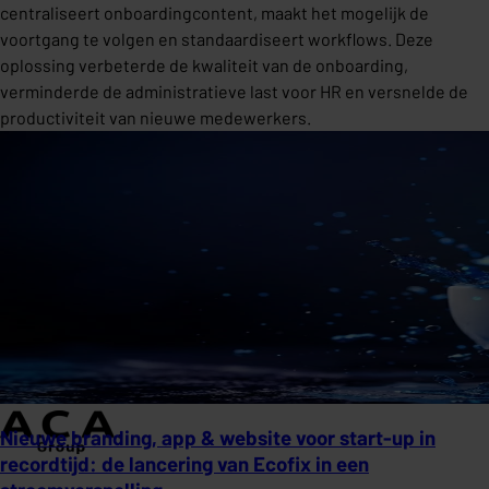
centraliseert onboardingcontent, maakt het mogelijk de
voortgang te volgen en standaardiseert workflows. Deze
oplossing verbeterde de kwaliteit van de onboarding,
verminderde de administratieve last voor HR en versnelde de
productiviteit van nieuwe medewerkers.
Nieuwe branding, app & website voor start-up in
recordtijd: de lancering van Ecofix in een