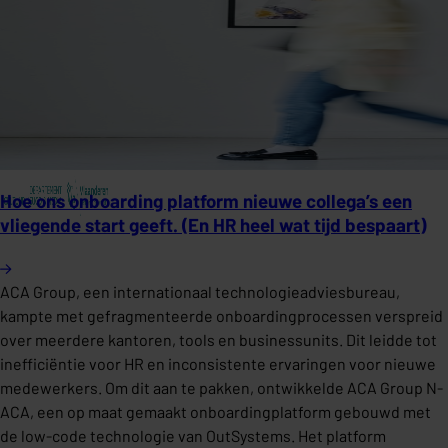
Hoe ons onboarding platform nieuwe collega’s een
vliegende start geeft. (En HR heel wat tijd bespaart)
ACA Group, een internationaal technologieadviesbureau,
kampte met gefragmenteerde onboardingprocessen verspreid
over meerdere kantoren, tools en businessunits. Dit leidde tot
inefficiëntie voor HR en inconsistente ervaringen voor nieuwe
medewerkers. Om dit aan te pakken, ontwikkelde ACA Group N-
ACA, een op maat gemaakt onboardingplatform gebouwd met
de low-code technologie van OutSystems. Het platform