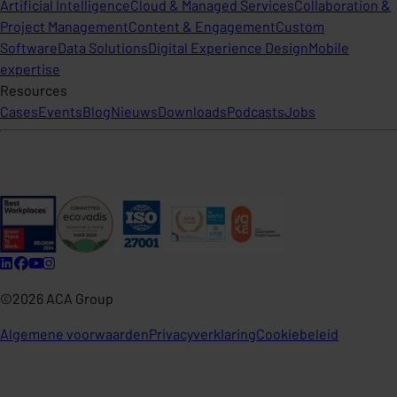
Artificial Intelligence
Cloud & Managed Services
Collaboration &
Project Management
Content & Engagement
Custom
Software
Data Solutions
Digital Experience Design
Mobile
expertise
Resources
Cases
Events
Blog
Nieuws
Downloads
Podcasts
Jobs
©2026 ACA Group
Algemene voorwaarden
Privacyverklaring
Cookiebeleid