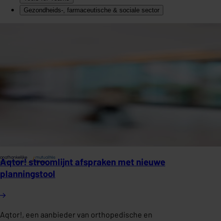
Gezondheids-, farmaceutische & sociale sector
Aqtor! stroomlijnt afspraken met nieuwe
planningstool
Aqtor!, een aanbieder van orthopedische en