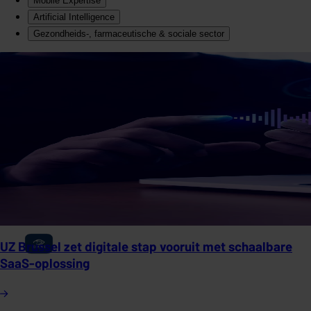
Mobile Expertise
Artificial Intelligence
Gezondheids-, farmaceutische & sociale sector
UZ Brussel zet digitale stap vooruit met schaalbare
SaaS-oplossing